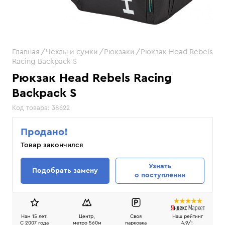
Главная
Чехлы и сумки
Рюкзаки
Рюкзак Head Rebels
Racing Backpack S
Рюкзак Head Rebels Racing
Backpack S
Код товара:
38622
Продано!
Товар закончился
Узнать
Подобрать замену
о поступлении
Нам 15 лет!
Центр,
Своя
Наш рейтинг
C 2007 года
метро 560м
парковка
4.9/
5