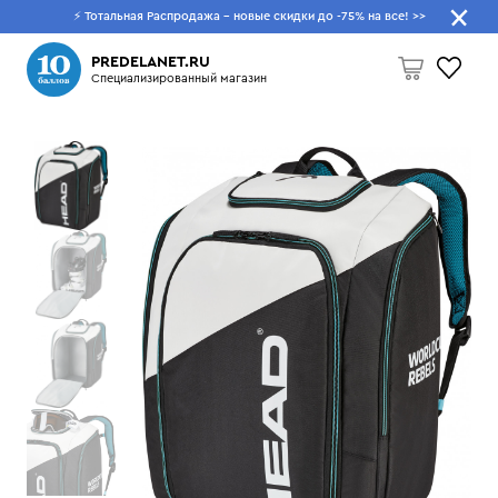
⚡ Тотальная Распродажа - новые скидки до -75% на все!
>>
Что будем искать?
PREDELANET.RU
Специализированный магазин
Пусто