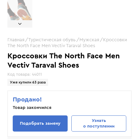
Главная
Туристическая обувь
Мужская
Кроссовки
The North Face Men Vectiv Taraval Shoes
Кроссовки The North Face Men
Vectiv Taraval Shoes
Код товара:
44011
Уже купили 63 раза
Продано!
Товар закончился
Узнать
Подобрать замену
о поступлении