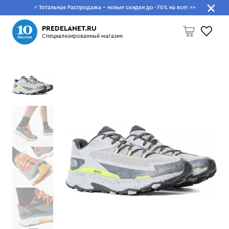
⚡ Тотальная Распродажа - новые скидки до -75% на все!
>>
Что будем искать?
PREDELANET.RU
Специализированный магазин
Пусто