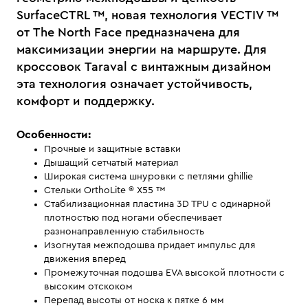
SurfaceCTRL ™️, новая технология VECTIV ™️
от The North Face предназначена для
максимизации энергии на маршруте. Для
кроссовок Taraval с винтажным дизайном
эта технология означает устойчивость,
комфорт и поддержку.
Особенности:
Прочные и защитные вставки
Дышащий сетчатый материал
Широкая система шнуровки с петлями ghillie
Стельки OrthoLite ® X55 ™
Cтабилизационная пластина 3D TPU с одинарной
плотностью под ногами обеспечивает
разнонаправленную стабильность
Изогнутая межподошва придает импульс для
движения вперед
Промежуточная подошва EVA высокой плотности с
высоким отскоком
Перепад высоты от носка к пятке 6 мм