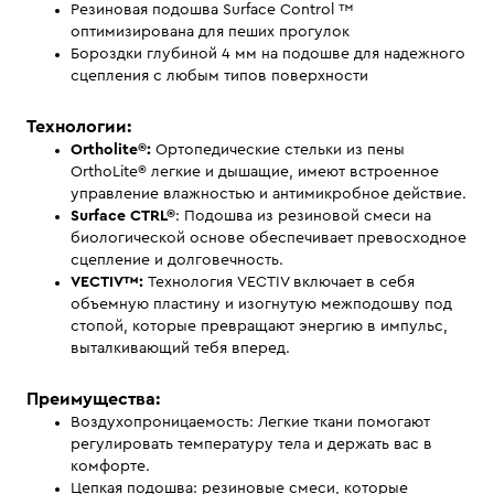
Резиновая подошва Surface Control ™
оптимизирована для пеших прогулок
Бороздки глубиной 4 мм на подошве для надежного
сцепления с любым типов поверхности
Технологии:
Ortholite®:
Ортопедические стельки из пены
OrthoLite® легкие и дышащие, имеют встроенное
управление влажностью и антимикробное действие.
Surface CTRL®
: Подошва из резиновой смеси на
биологической основе обеспечивает превосходное
сцепление и долговечность.
VECTIV™:
Технология VECTIV включает в себя
объемную пластину и изогнутую межподошву под
стопой, которые превращают энергию в импульс,
выталкивающий тебя вперед.
Преимущества:
Воздухопроницаемость: Легкие ткани помогают
регулировать температуру тела и держать вас в
комфорте.
Цепкая подошва: резиновые смеси, которые