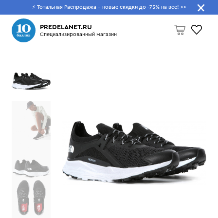
⚡ Тотальная Распродажа - новые скидки до -75% на все!
>>
Что будем искать?
PREDELANET.RU
Специализированный магазин
Пусто