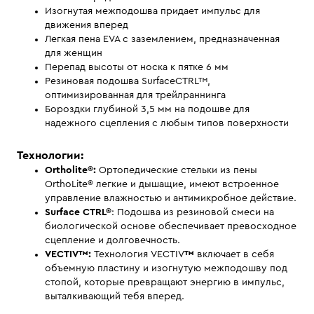
Изогнутая межподошва придает импульс для
движения вперед
Легкая пена EVA с заземлением, предназначенная
для женщин
Перепад высоты от носка к пятке 6 мм
Резиновая подошва SurfaceCTRL™,
оптимизированная для трейлраннинга
Бороздки глубиной 3,5 мм на подошве для
надежного сцепления с любым типов поверхности
Технологии:
Ortholite®:
Ортопедические стельки из пены
OrthoLite® легкие и дышащие, имеют встроенное
управление влажностью и антимикробное действие.
Surface CTRL®
: Подошва из резиновой смеси на
биологической основе обеспечивает превосходное
сцепление и долговечность.
VECTIV™:
Технология VECTIV
™
включает в себя
объемную пластину и изогнутую межподошву под
стопой, которые превращают энергию в импульс,
выталкивающий тебя вперед.