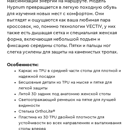
максимизации энергии на маршруте. Модель
Hypnum превращается в легкую походную обувь
для изучения новых мест с комфортом. Они
выглядят и ощущаются как ваша любимая пара
кроссовок, но, помимо технологии VECTIV, у них
также есть дышащая сетка и специальная женская
форма, включающая небольшой подъем и
фиксацию середины стопы. Пятки и пальцы ног
слегка усилены для защиты на каменистых тропах.
Особенности:
Каркас из TPU в средней части стопы для плотной и
надежной посадки
Бесшовные детали из TPU на мыске и пятке для
легкой защиты
Литой 3D задник под анатомию женской стопы
Светоотражающий ремешок на пятке для лучшей
видимости
Стелька OrthoLite®
Пластина из 3D TPU двойной плотности для
устойчивости во всех направлениях и выталкивания
стопы вперед