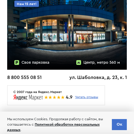
Нам 15 лет!
Своя парковка
Центр, метро 560 м
8 800 555 08 51
ул. Шаболовка, д. 23, к. 1
О НАС
ДОСТАВКА
ТЕСТЫ ЛЫЖ ОТЗЫВЫ
Мы используем Cookies. Продолжая работу с сайтом, вы
© 2006-2026 Пределанет
Ок
Доставка
соглашаетесь с
Политикой обработки персональных
Добавить в корзину
по всей РФ
Соглашение об обработке и хранении персональных данных
данных
.