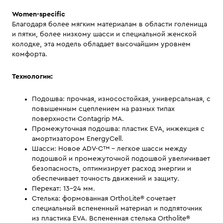
Women-specific
Благодаря более мягким материалам в области голенища
и пятки, более низкому шасси и специальной женской
колодке, эта модель обладает высочайшим уровнем
комфорта.
Технологии:
Подошва: прочная, износостойкая, универсальная, с
повышенным сцеплением на разных типах
поверхности Contagrip MA.
Промежуточная подошва: пластик EVA, инжекция с
амортизатором EnergyCell.
Шасси: Новое ADV-C™ - легкое шасси между
подошвой и промежуточной подошвой увеличивает
безопасность, оптимизирует расход энергии и
обеспечивает точность движений и защиту.
Перекат: 13-24 мм.
Стелька: формованная OrthoLite® сочетает
специальный вспененный материал и подпяточник
из пластика EVA. Вспененная стелька Ortholite®