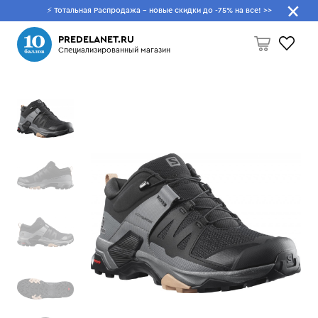
⚡ Тотальная Распродажа - новые скидки до -75% на все!
>>
Что будем искать?
PREDELANET.RU
Специализированный магазин
Пусто