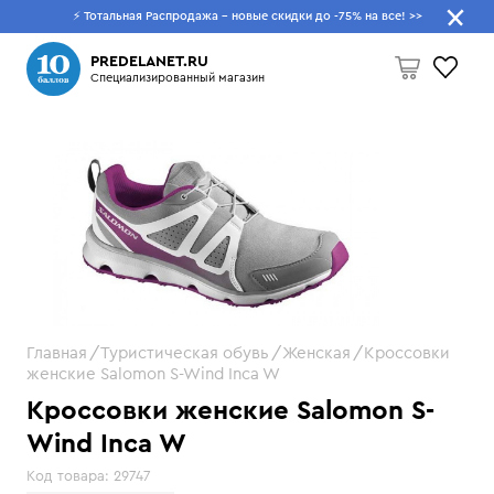
⚡ Тотальная Распродажа - новые скидки до -75% на все!
>>
Что будем искать?
PREDELANET.RU
Специализированный магазин
Пусто
Главная
Туристическая обувь
Женская
Кроссовки
женские Salomon S-Wind Inca W
Кроссовки женские Salomon S-
Wind Inca W
Код товара:
29747