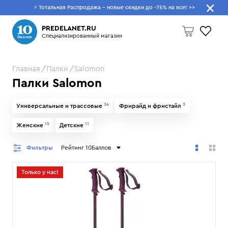
⚡ Тотальная Распродажа - новые скидки до -75% на все!
>>
Что будем искать?
PREDELANET.RU
Специализированный магазин
Главная
Палки
Salomon
Пусто
Палки Salomon
34
3
Универсальные и трассовые
Фрирайд и фристайл
15
11
Женские
Детские
Фильтры
Рейтинг 10Баллов
Только у нас!