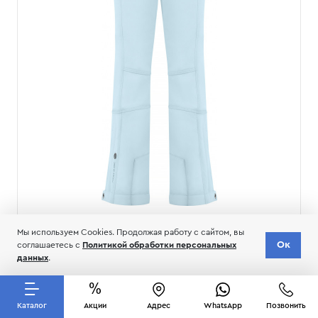
Брюки женские
Мы используем Cookies. Продолжая работу с сайтом, вы
Брюки женские Poivre Blanc W21-0820-WO/A
Ок
соглашаетесь с
Политикой обработки персональных
данных
.
Каталог
Акции
Адрес
WhatsApp
Позвонить