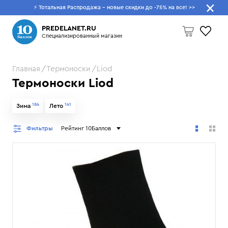
⚡ Тотальная Распродажа - новые скидки до -75% на все!
>>
Что будем искать?
PREDELANET.RU
Специализированный магазин
Главная
Термоноски
Liod
Пусто
Термоноски Liod
184
141
Зима
Лето
Фильтры
Рейтинг 10Баллов