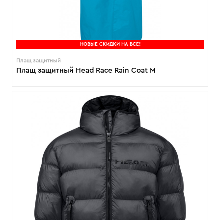
НОВЫЕ СКИДКИ НА ВСЕ!
Плащ защитный
Плащ защитный Head Race Rain Coat M