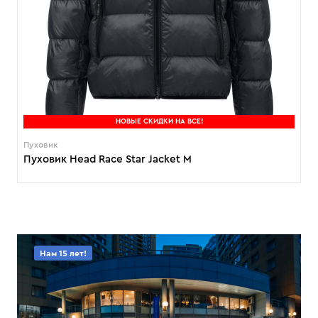
НОВЫЕ СКИДКИ НА ВСЕ!
Пуховик
Пуховик Head Race Star Jacket M
Нам 15 лет!