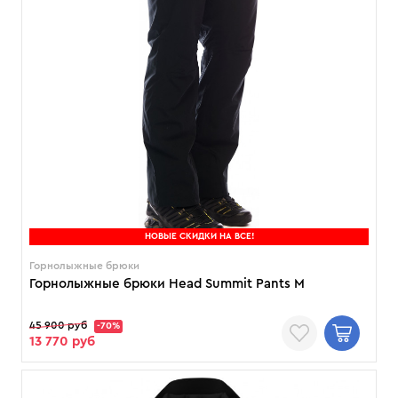
НОВЫЕ СКИДКИ НА ВСЕ!
Горнолыжные брюки
Горнолыжные брюки Head Summit Pants M
45 900 руб
-70%
13 770 руб