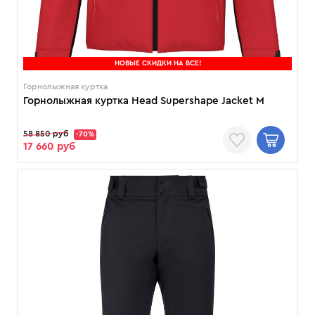
НОВЫЕ СКИДКИ НА ВСЕ!
Горнолыжная куртка
Горнолыжная куртка Head Supershape Jacket M
58 850 руб
-70%
17 660 руб