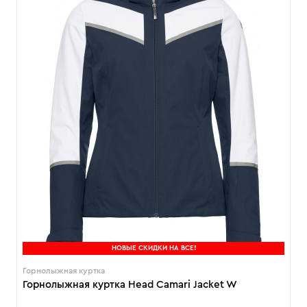
НОВЫЕ СКИДКИ НА ВСЕ!
Горнолыжная куртка
Горнолыжная куртка Head Camari Jacket W