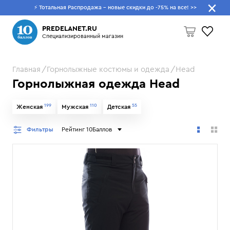
⚡ Тотальная Распродажа - новые скидки до -75% на все!
>>
Что будем искать?
PREDELANET.RU
Специализированный магазин
Главная
Горнолыжные костюмы и одежда
Head
Пусто
Горнолыжная одежда Head
199
110
55
Женская
Мужская
Детская
Фильтры
Рейтинг 10Баллов