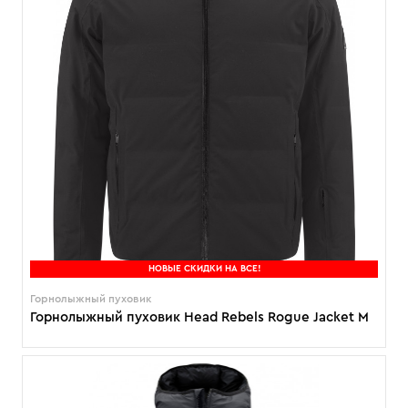
НОВЫЕ СКИДКИ НА ВСЕ!
Горнолыжный пуховик
Горнолыжный пуховик Head Rebels Rogue Jacket M