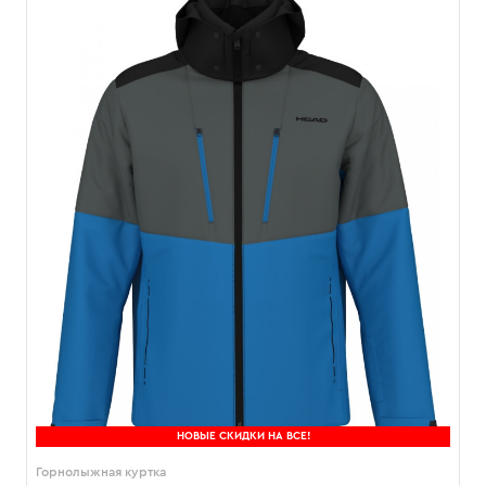
НОВЫЕ СКИДКИ НА ВСЕ!
Горнолыжная куртка