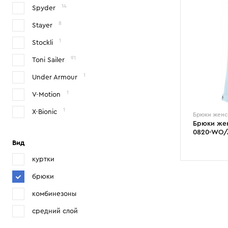
14
Spyder
8
Stayer
1
Stockli
91
Toni Sailer
1
Under Armour
1
V-Motion
1
X-Bionic
Брюки женс
Брюки жен
0820-WO/
Вид
куртки
брюки
комбинезоны
средний слой