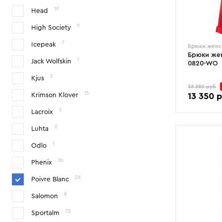
19
Head
9
High Society
7
Icepeak
Брюки женс
Брюки жен
1
Jack Wolfskin
0820-WO
3
Kjus
33 380 руб
15
13 350 
Krimson Klover
L
3
Lacroix
2
Luhta
1
Odlo
30
Phenix
28
Poivre Blanc
8
Salomon
72
Sportalm