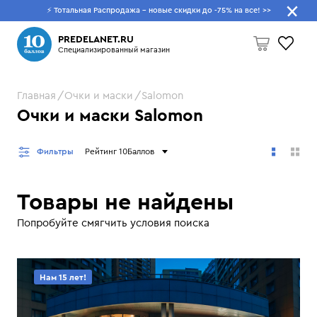
⚡ Тотальная Распродажа - новые скидки до -75% на все!
>>
Что будем искать?
PREDELANET.RU
Специализированный магазин
Главная
Очки и маски
Salomon
Пусто
Очки и маски Salomon
Фильтры
Рейтинг 10Баллов
Товары не найдены
Попробуйте смягчить условия поиска
Нам 15 лет!