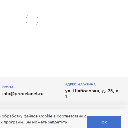
АДРЕС МАГАЗИНА
ПОЧТА
ул. Шаболовка, д. 23, к.
info@predelanet.ru
1
а обработку файлов Сookie в соответствии с
их программ. Вы можете запретить
Ок
лате
Отписаться от рассылки