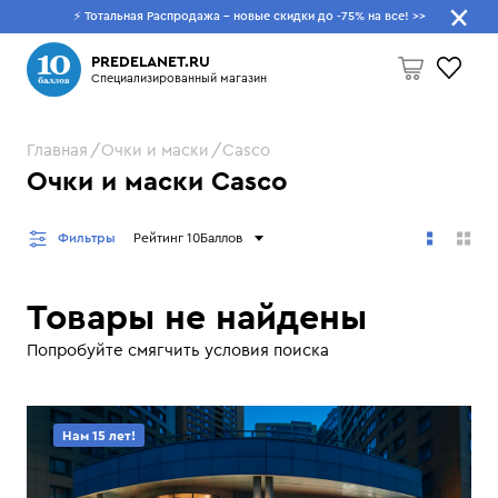
⚡ Тотальная Распродажа - новые скидки до -75% на все!
>>
Что будем искать?
PREDELANET.RU
Специализированный магазин
Главная
Очки и маски
Casco
Пусто
Очки и маски Casco
Фильтры
Рейтинг 10Баллов
Товары не найдены
Попробуйте смягчить условия поиска
Нам 15 лет!