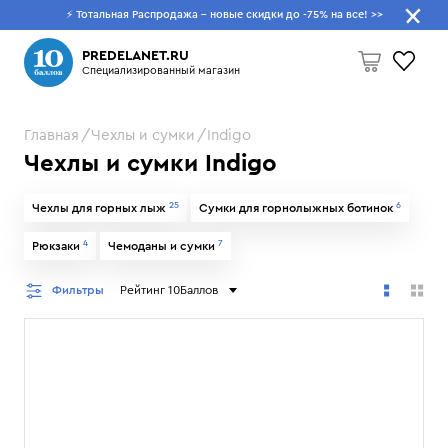
⚡ Тотальная Распродажа - новые скидки до -75% на все!
>>
Что будем искать?
PREDELANET.RU
Специализированный магазин
Главная
Чехлы и сумки
Indigo
Пусто
Чехлы и сумки Indigo
25
6
Чехлы для горных лыж
Сумки для горнолыжных ботинок
4
7
Рюкзаки
Чемоданы и сумки
Фильтры
Рейтинг 10Баллов