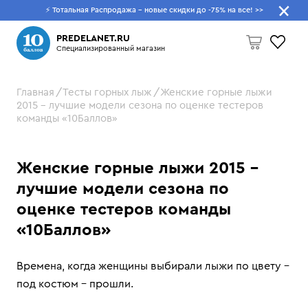
⚡ Тотальная Распродажа - новые скидки до -75% на все!
>>
Что будем искать?
PREDELANET.RU
Специализированный магазин
Главная
Тесты горных лыж
Женские горные лыжи
Пусто
2015 – лучшие модели сезона по оценке тестеров
команды «10Баллов»
Женские горные лыжи 2015 –
лучшие модели сезона по
оценке тестеров команды
«10Баллов»
Времена, когда женщины выбирали лыжи по цвету –
под костюм – прошли.