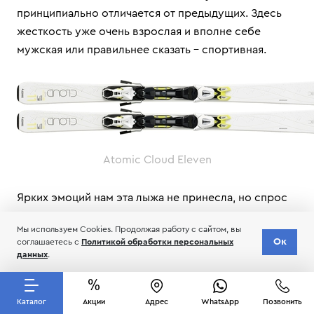
принципиально отличается от предыдущих. Здесь
жесткость уже очень взрослая и вполне себе
мужская или правильнее сказать – спортивная.
Atomic Cloud Eleven
Ярких эмоций нам эта лыжа не принесла, но спрос
на нее существует – в основном это лыжницы со
Мы используем Cookies. Продолжая работу с сайтом, вы
спортивным прошлым нацеленные на «погонять».
Ок
соглашаетесь с
Политикой обработки персональных
Правда, таких у нас не много и обилие предложений
данных
.
для них явно превышает спрос.
Каталог
Акции
Адрес
WhatsApp
Позвонить
Женские Salomon X-Kart