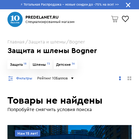
⚡ Тотальная Распродажа - новые скидки до -75% на все!
>>
Что будем искать?
PREDELANET.RU
Специализированный магазин
Главная
Защита и шлемы
Bogner
Пусто
Защита и шлемы Bogner
18
72
36
Защита
Шлемы
Детские
Фильтры
Рейтинг 10Баллов
Товары не найдены
Попробуйте смягчить условия поиска
Нам 15 лет!