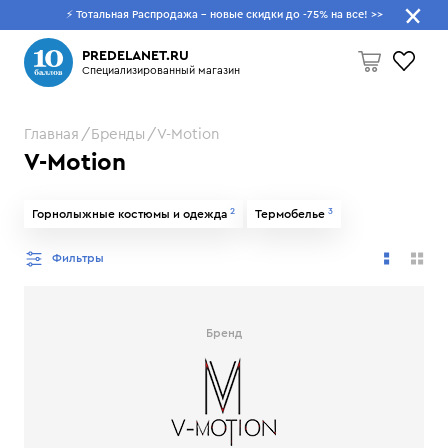
⚡ Тотальная Распродажа - новые скидки до -75% на все!
>>
Что будем искать?
PREDELANET.RU
Специализированный магазин
Главная
Бренды
V-Motion
Пусто
V-Motion
2
3
Горнолыжные костюмы и одежда
Термобелье
Фильтры
Бренд