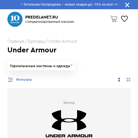
⚡ Тотальная Распродажа - новые скидки до -75% на все!
>>
Что будем искать?
PREDELANET.RU
Специализированный магазин
Главная
Бренды
Under Armour
Пусто
Under Armour
4
Горнолыжные костюмы и одежда
Фильтры
Бренд