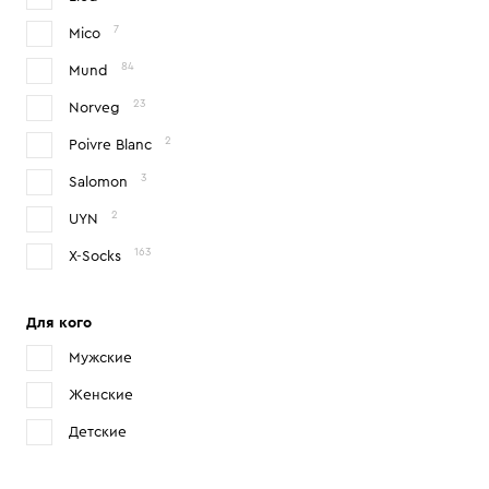
7
Mico
84
Mund
23
Norveg
2
Poivre Blanc
3
Salomon
2
UYN
163
X-Socks
Для кого
Мужские
Женские
Детские