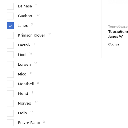
2
Dainese
127
Guahoo
3
Janus
Термобелье
Термобель
13
Krimson Klover
Janus W
1
Состав
Lacroix
16
Liod
10
Lorpen
15
Mico
2
Montbell
3
Mund
40
Norveg
17
Odlo
2
Poivre Blanc