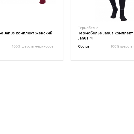
Термобелье
е Janus комплект женский
Термобелье Janus комплект
Janus M
100% шерсть мериносов
Состав
100% шерсть