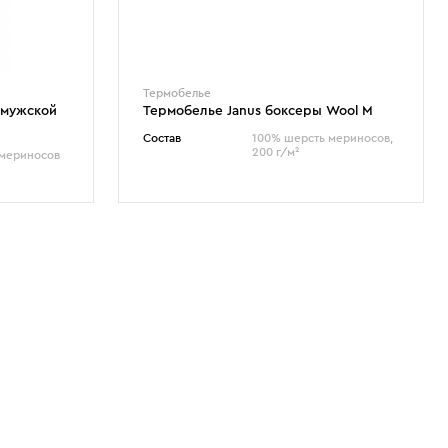
Термобелье
 мужской
Термобелье Janus боксеры Wool M
Состав
100% шерсть мериносов,
200 г/м²
 мериносов