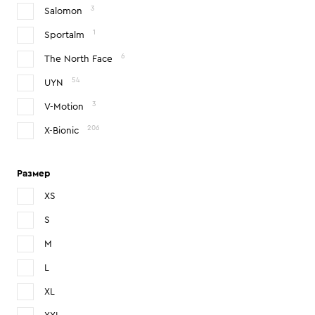
3
Salomon
1
Sportalm
6
The North Face
54
UYN
3
V-Motion
206
X-Bionic
Размер
XS
S
M
L
XL