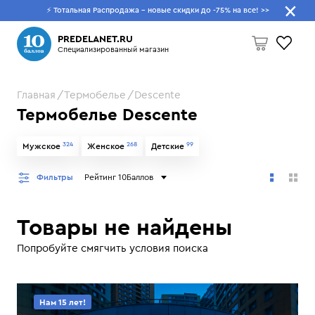
⚡ Тотальная Распродажа - новые скидки до -75% на все!
>>
Что будем искать?
PREDELANET.RU
Специализированный магазин
Главная
Термобелье
Descente
Пусто
Термобелье Descente
324
268
99
Мужское
Женское
Детские
Фильтры
Рейтинг 10Баллов
Товары не найдены
Попробуйте смягчить условия поиска
Нам 15 лет!