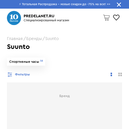
⚡ Тотальная Распродажа - новые скидки до -75% на все!
>>
Что будем искать?
PREDELANET.RU
Специализированный магазин
Главная
Бренды
Suunto
Пусто
Suunto
58
Спортивные часы
Фильтры
Бренд