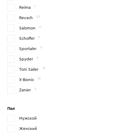
1
Reima
43
Reusch
6
Salomon
3
Schoffel
11
Sportalm
3
Spyder
13
Toni Sailer
13
X-Bionic
6
Zanier
Пол
Мужской
Женский