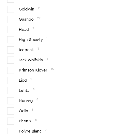
2
Goldwin
22
Guahoo
7
Head
1
High Society
3
Icepeak
1
Jack Wolfskin
15
Krimson Klover
1
Liod
5
Luhta
9
Norveg
3
Odlo
8
Phenix
7
Poivre Blanc