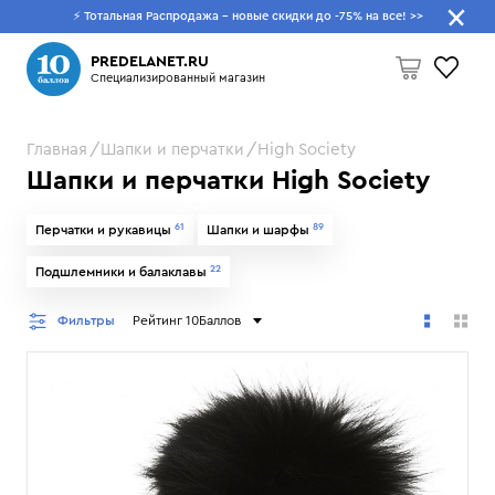
⚡ Тотальная Распродажа - новые скидки до -75% на все!
>>
Что будем искать?
PREDELANET.RU
Специализированный магазин
Главная
Шапки и перчатки
High Society
Пусто
Шапки и перчатки High Society
61
89
Перчатки и рукавицы
Шапки и шарфы
22
Подшлемники и балаклавы
Фильтры
Рейтинг 10Баллов