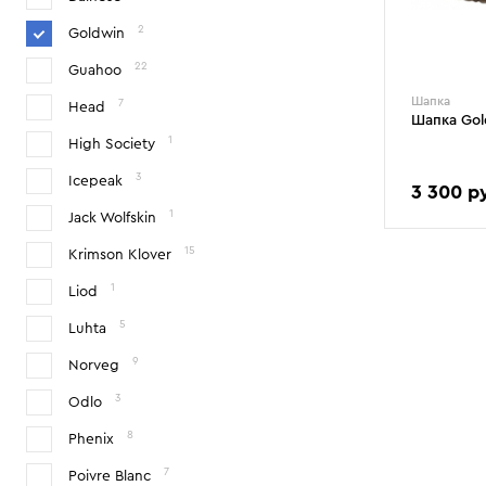
2
Goldwin
22
Guahoo
Шапка
7
Head
Шапка Gol
1
High Society
3
Icepeak
3 300 р
1
Jack Wolfskin
15
Krimson Klover
1
Liod
5
Luhta
9
Norveg
3
Odlo
8
Phenix
7
Poivre Blanc