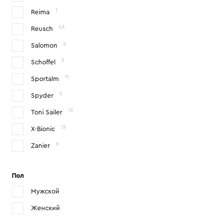
1
Reima
43
Reusch
6
Salomon
3
Schoffel
11
Sportalm
3
Spyder
13
Toni Sailer
13
X-Bionic
6
Zanier
Пол
Мужской
Женский