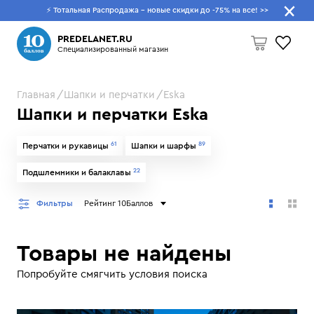
⚡ Тотальная Распродажа - новые скидки до -75% на все!
>>
Что будем искать?
PREDELANET.RU
Специализированный магазин
Главная
Шапки и перчатки
Eska
Пусто
Шапки и перчатки Eska
61
89
Перчатки и рукавицы
Шапки и шарфы
22
Подшлемники и балаклавы
Фильтры
Рейтинг 10Баллов
Товары не найдены
Попробуйте смягчить условия поиска