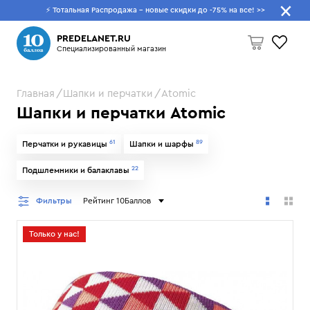
⚡ Тотальная Распродажа - новые скидки до -75% на все!
>>
Что будем искать?
PREDELANET.RU
Специализированный магазин
Главная
Шапки и перчатки
Atomic
Пусто
Шапки и перчатки Atomic
61
89
Перчатки и рукавицы
Шапки и шарфы
22
Подшлемники и балаклавы
Фильтры
Рейтинг 10Баллов
Только у нас!