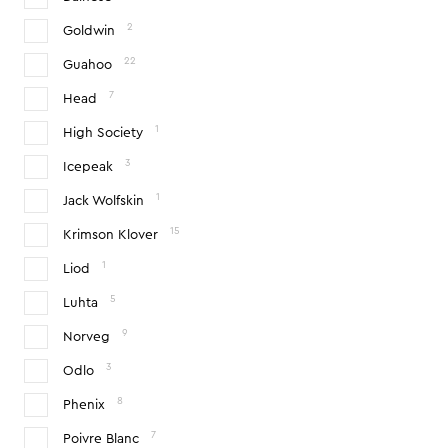
2
Goldwin
22
Guahoo
7
Head
1
High Society
3
Icepeak
1
Jack Wolfskin
15
Krimson Klover
1
Liod
5
Luhta
9
Norveg
3
Odlo
8
Phenix
7
Poivre Blanc