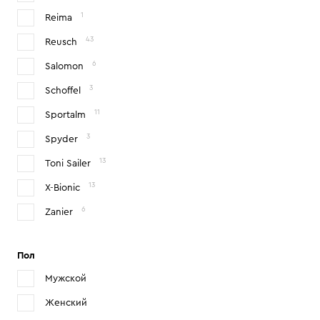
1
Reima
43
Reusch
6
Salomon
3
Schoffel
11
Sportalm
3
Spyder
13
Toni Sailer
13
X-Bionic
6
Zanier
Пол
Мужской
Женский