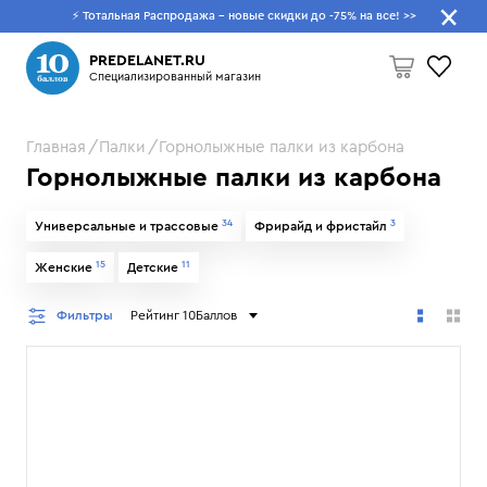
⚡ Тотальная Распродажа - новые скидки до -75% на все!
>>
Что будем искать?
PREDELANET.RU
Специализированный магазин
Главная
Палки
Горнолыжные палки из карбона
Пусто
Горнолыжные палки из карбона
34
3
Универсальные и трассовые
Фрирайд и фристайл
15
11
Женские
Детские
Фильтры
Рейтинг 10Баллов