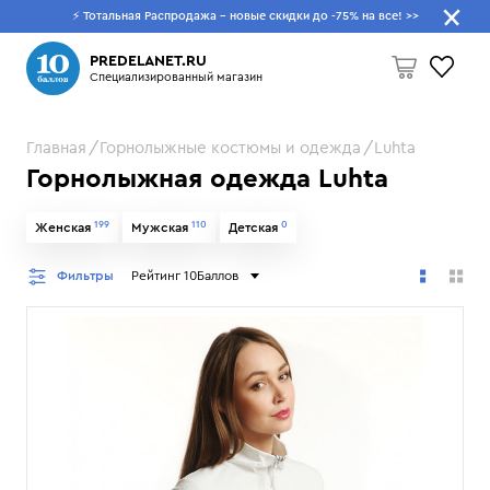
⚡ Тотальная Распродажа - новые скидки до -75% на все!
>>
Что будем искать?
PREDELANET.RU
Специализированный магазин
Главная
Горнолыжные костюмы и одежда
Luhta
Пусто
Горнолыжная одежда Luhta
199
110
0
Женская
Мужская
Детская
Фильтры
Рейтинг 10Баллов