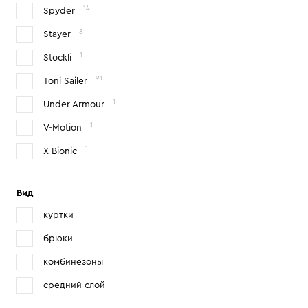
14
Spyder
8
Stayer
1
Stockli
91
Toni Sailer
1
Under Armour
1
V-Motion
1
X-Bionic
Вид
куртки
брюки
комбинезоны
средний слой