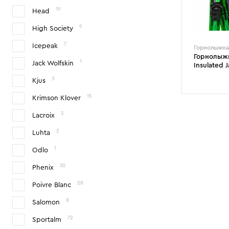
19
Head
9
High Society
7
Icepeak
Горнолыжна
Горнолыжн
1
Jack Wolfskin
Insulated 
3
Kjus
15
Krimson Klover
3
Lacroix
2
Luhta
1
Odlo
30
Phenix
28
Poivre Blanc
8
Salomon
72
Sportalm