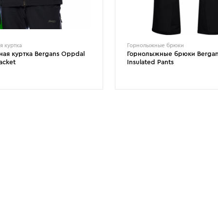
я куртка
Горнолыжные брюки
ая куртка Bergans Oppdal
Горнолыжные брюки Bergan
Jacket
Insulated Pants