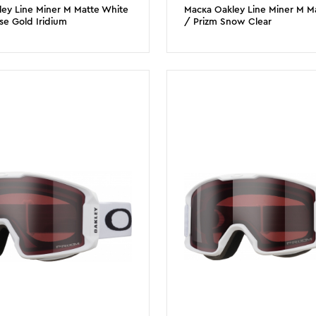
ey Line Miner M Matte White
Маска Oakley Line Miner M Ma
se Gold Iridium
/ Prizm Snow Clear