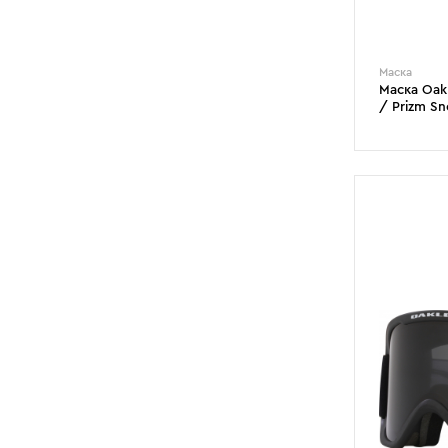
Маска
Маска Oakl
/ Prizm S