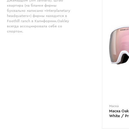
Джанардом (Jim Jannard). Штаб
квартира (на бланке фирмы
буквально написано «Interplanetary
headquaters») фирмы находится в
Foothill ranch в Калифорнии.Oakley
всегда ассоциировала себя со
спортом.
Маска
Маска Oakl
White / Pr