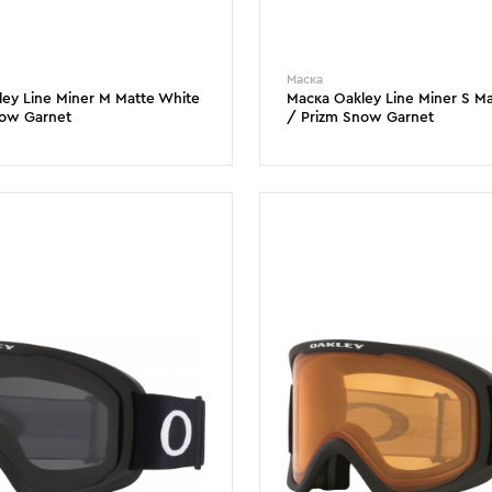
Маска
ey Line Miner M Matte White
Маска Oakley Line Miner S M
now Garnet
/ Prizm Snow Garnet