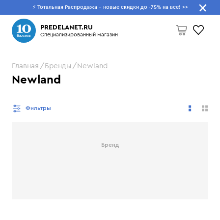
⚡ Тотальная Распродажа - новые скидки до -75% на все!
>>
Что будем искать?
PREDELANET.RU
Специализированный магазин
Главная
Бренды
Newland
Пусто
Newland
Фильтры
Бренд