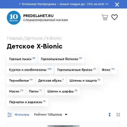
⚡ Тотальная Распродажа - новые скидки до -75% на все!
>>
Что будем искать?
PREDELANET.RU
Специализированный магазин
Главная
Детское
X-Bionic
Пусто
Детское X-Bionic
88
68
Горные лыжи
Горнолыжные ботинки
180
57
50
Куртки и комбинезоны
Горнолыжные брюки
Флис
99
7
36
Термобелье
Детская обувь
Шлемы и защита
70
11
55
Маски
Палки
Шапки и шарфы
76
Перчатки и варежки
Фильтры
Рейтинг 10Баллов