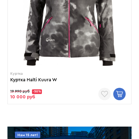
Куртка
Куртка Halti Kuura W
19 990 руб
-50%
10 000 руб
Нам 15 лет!