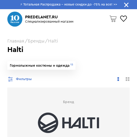
⚡ Тотальная Распродажа - новые скидки до -75% на все!
>>
Что будем искать?
PREDELANET.RU
Специализированный магазин
Главная
Бренды
Halti
Пусто
Halti
15
Горнолыжные костюмы и одежда
Фильтры
Бренд