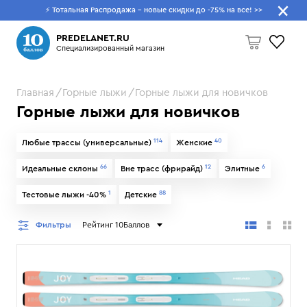
⚡ Тотальная Распродажа - новые скидки до -75% на все!
>>
Что будем искать?
PREDELANET.RU
Специализированный магазин
Главная
Горные лыжи
Горные лыжи для новичков
Пусто
Горные лыжи для новичков
114
40
Любые трассы (универсальные)
Женские
66
12
6
Идеальные склоны
Вне трасс (фрирайд)
Элитные
1
88
Тестовые лыжи -40%
Детские
Фильтры
Рейтинг 10Баллов