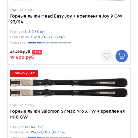
Горные лыжи
Горные лыжи Head Easy Joy + крепления Joy 9 GW
23/24
Радиус:
11.3 (153 см)
Геометрия:
117/70/103 (153 см)
Уровень:
48 490 руб
-60%
19 400 руб
Только у нас!
Горные лыжи
Горные лыжи Salomon S/Max N°6 XT W + крепления
M10 GW
Радиус:
13 (160 см)
Геометрия:
124/76/107 (160 см)
Уровень: