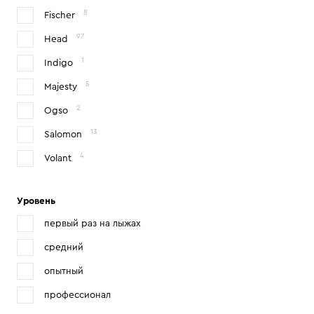
8
Fischer
97
Head
1
Indigo
5
Majesty
2
Ogso
13
Salomon
4
Volant
Уровень
первый раз на лыжах
средний
опытный
профессионал