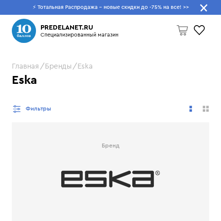
⚡ Тотальная Распродажа - новые скидки до -75% на все!
>>
Что будем искать?
PREDELANET.RU
Специализированный магазин
Главная
Бренды
Eska
Пусто
Eska
Фильтры
Бренд