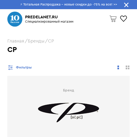
⚡ Тотальная Распродажа - новые скидки до -75% на все!
>>
Что будем искать?
PREDELANET.RU
Специализированный магазин
Главная
Бренды
CP
Пусто
CP
Фильтры
Бренд