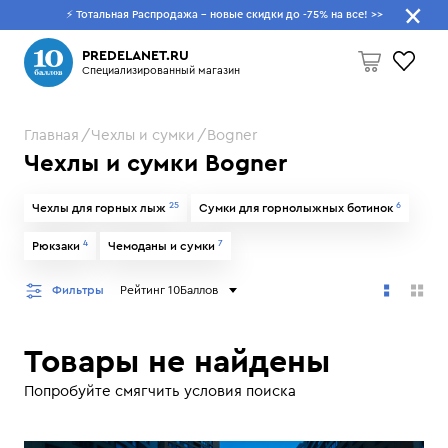
⚡ Тотальная Распродажа - новые скидки до -75% на все!
>>
Что будем искать?
PREDELANET.RU
Специализированный магазин
Главная
Чехлы и сумки
Bogner
Пусто
Чехлы и сумки Bogner
25
6
Чехлы для горных лыж
Сумки для горнолыжных ботинок
4
7
Рюкзаки
Чемоданы и сумки
Фильтры
Рейтинг 10Баллов
Товары не найдены
Попробуйте смягчить условия поиска