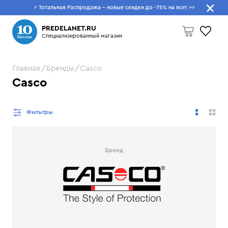
⚡ Тотальная Распродажа - новые скидки до -75% на все!
>>
Что будем искать?
PREDELANET.RU
Специализированный магазин
Главная
Бренды
Casco
Пусто
Casco
Фильтры
Бренд