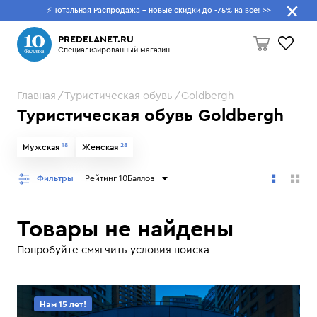
⚡ Тотальная Распродажа - новые скидки до -75% на все!
>>
Что будем искать?
PREDELANET.RU
Специализированный магазин
Главная
Туристическая обувь
Goldbergh
Пусто
Туристическая обувь Goldbergh
18
28
Мужская
Женская
Фильтры
Рейтинг 10Баллов
Товары не найдены
Попробуйте смягчить условия поиска
Нам 15 лет!