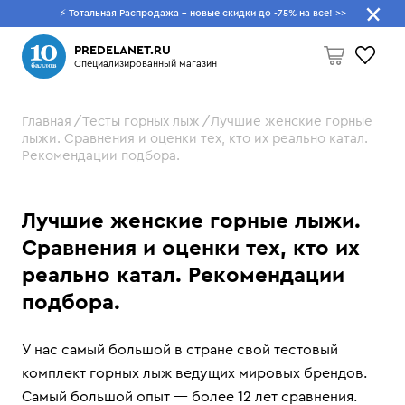
⚡ Тотальная Распродажа - новые скидки до -75% на все!
>>
Что будем искать?
PREDELANET.RU
Специализированный магазин
Главная
Тесты горных лыж
Лучшие женские горные
Пусто
лыжи. Сравнения и оценки тех, кто их реально катал.
Рекомендации подбора.
Лучшие женские горные лыжи.
Сравнения и оценки тех, кто их
реально катал. Рекомендации
подбора.
У нас самый большой в стране свой тестовый
комплект горных лыж ведущих мировых брендов.
Самый большой опыт — более 12 лет сравнения.