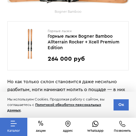
Bogner Bamboo
Горные лыжи
Горные лыжи Bogner Bamboo
Allterrain Rocker + Xcell Premium
Edition
264 000 руб
Но как только склон становится даже несильно
разбитым, ноги начинают молить о пощаде — в них
колошматит — «мама не горюй» — как будто попал
Мы используем Cookies. Продолжая работу с сайтом, вы
Ок
соглашаетесь с
Политикой обработки персональных
в шторм и хочется покоя, шезлонга и глинтвейна
данных
.
У нас есть еще одна — очень качественная, но
требовательная модель
Bogner Fineline Fiber
и
Каталог
Акции
Адрес
WhatsApp
Позвонить