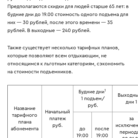
Предполагаются скидки для людей старше 65 лет: в
будние дни до 19.00 стоимость одного подъема для
них — 30 рублей, после этого времени — 35
рублей. В выходные — 240 рублей.
Также существует несколько тарифных планов,
которые позволяют всем отдыхающим, не
относящимся к льготным категориям, сэкономить
на стоимости подъемников.
1
Будние дни
Выходны
1 подъем/
дни 
руб.
Название
Начальный
тарифного
платеж
за
плана
руб.
исключе
абонемента
до
после
периода
19:00
19:00