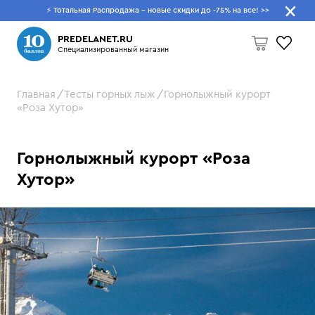
⚡ Тотальная Распродажа - новые скидки до -75% на все!
>>
Что будем искать?
PREDELANET.RU
Специализированный магазин
Главная
Тесты горных лыж
Горнолыжный курорт
Пусто
«Роза Хутор»
Горнолыжный курорт «Роза
Хутор»