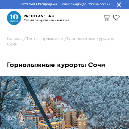
⚡ Тотальная Распродажа - новые скидки до -75% на все!
>>
Что будем искать?
PREDELANET.RU
Специализированный магазин
Главная
Тесты горных лыж
Горнолыжные курорты
Пусто
Сочи
Горнолыжные курорты Сочи