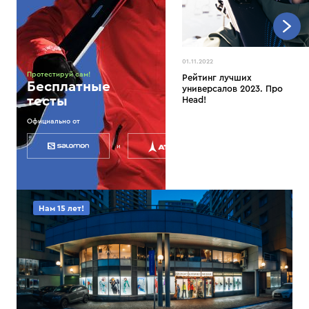
01.11.2022
Протестируй сам!
Рейтинг лучших
Бесплатные
универсалов 2023. Про
тесты
Head!
Официально от
и
Нам 15 лет!