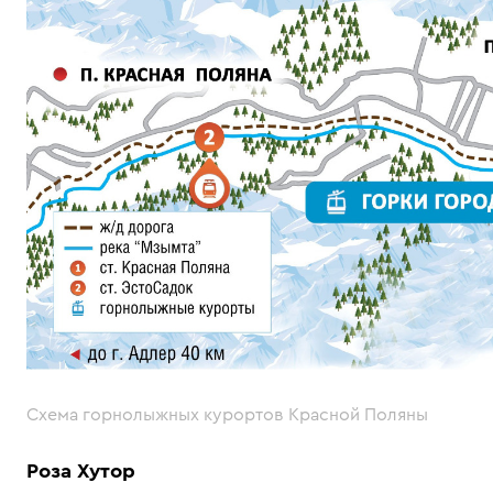
Схема горнолыжных курортов Красной Поляны
Роза Хутор