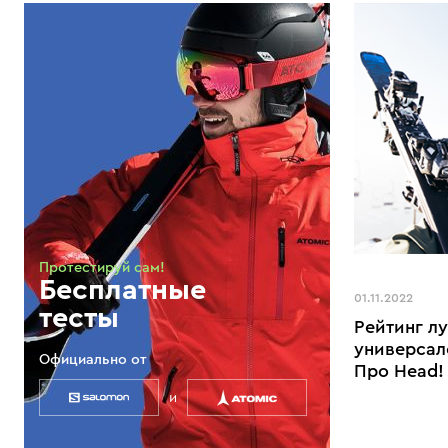
Протестируй сам!
Бесплатные
01.11.2022
тесты
Рейтинг л
универсал
Официально от
Про Head!
и