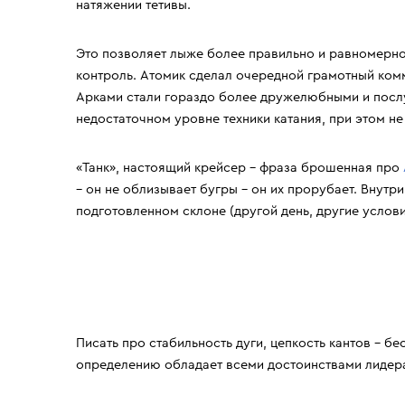
натяжении тетивы.
РЕКОМЕНДУЕМ
Bolle
Fischer
Горные лыжи 2021. Рейтинг, Топ 10 лучших
Лучшие универс
Brubeck
Giro
универсальных лыж от команды тестеров "10
Head e Titan + 
Это позволяет лыже более правильно и равномерно
BTrace
Goldbergh
баллов."
тестеров.
контроль. Атомик сделал очередной грамотный ком
Buff
Goldwin
Арками стали гораздо более дружелюбными и посл
Casco
Guahoo
недостаточном уровне техники катания, при этом не
Cober
Halti
Comfort (Ultramax)
Head
«Танк», настоящий крейсер – фраза брошенная про
Coolcasc
Hestra
– он не облизывает бугры – он их прорубает. Внутри
CP
High Society
подготовленном склоне (другой день, другие услов
Писать про стабильность дуги, цепкость кантов – б
определению обладает всеми достоинствами лидера