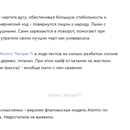
Krimson Klover
Osbe
алы Head 21/22 - Head e Rally,
Лучшие женские горные лыжи. Ср
Kyoto
Outof
Atomic Vantage 79 Ti. Cравнение
оценки тех, кто их реально катал.
 чертить дугу, обеспечивая большую стабильность и
Lacroix
Phenix
подбора.
мерческий ход – повернулся лицом к народу. Лыжи с
Lenz
Pinbina
ушными. Сами зарезаются в поворот, помогают при
Liod
Poivre Blanc
 утратили своих лучших черт как универсала.
Lorpen
Prime
Luhta
Prosurf
Atomic Temper Ti
в ходе тестов на сильно разбитом склоне
Majesty
RedFox
 дерево, титанал. При этом кайф от катания на жестком
Mico
Reima
ия трассы) – вообще мало с чем сравним.
Atomic Temper Ti
ессмысленно – верхняя флагманская модель Atomic по
. Недостатков не выявили.