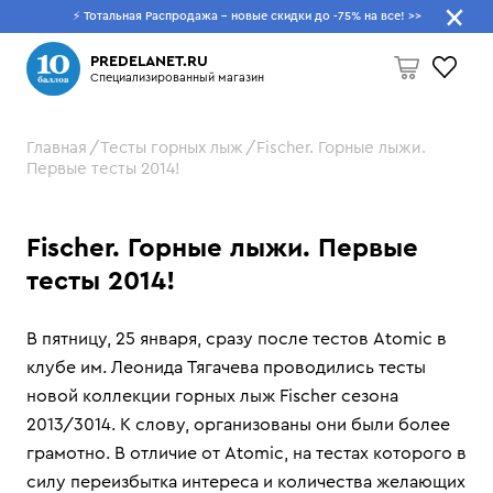
⚡ Тотальная Распродажа - новые скидки до -75% на все!
>>
Что будем искать?
PREDELANET.RU
Специализированный магазин
Главная
Тесты горных лыж
Fischer. Горные лыжи.
Пусто
Первые тесты 2014!
Fischer. Горные лыжи. Первые
тесты 2014!
В пятницу, 25 января, сразу после тестов Atomic в
клубе им. Леонида Тягачева проводились тесты
новой коллекции горных лыж Fischer сезона
2013/3014. К слову, организованы они были более
грамотно. В отличие от Atomic, на тестах которого в
силу переизбытка интереса и количества желающих