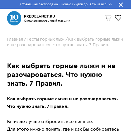
⚡ Тотальная Распродажа - новые скидки до -75% на все!
>>
Что будем искать?
PREDELANET.RU
Специализированный магазин
Главная
Тесты горных лыж
Как выбрать горные лыжи
Пусто
и не разочароваться. Что нужно знать. 7 Правил.
Как выбрать горные лыжи и не
разочароваться. Что нужно
знать. 7 Правил.
Как выбрать горные лыжи и не разочароваться.
Что нужно знать. 7 Правил.
Вначале лучше отбросить все лишнее.
Для этого нужно понять, где и как Вы собираетесь